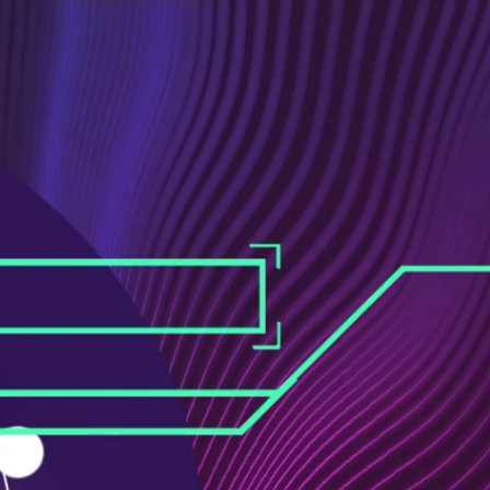
ス
ュ
ブ
ー
ッ
ブ
ク