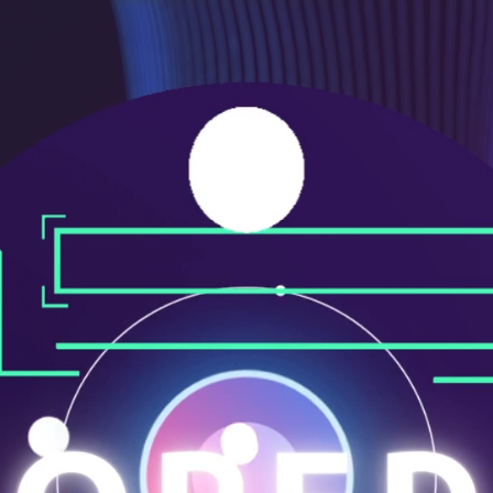
ニ
ュ
ー