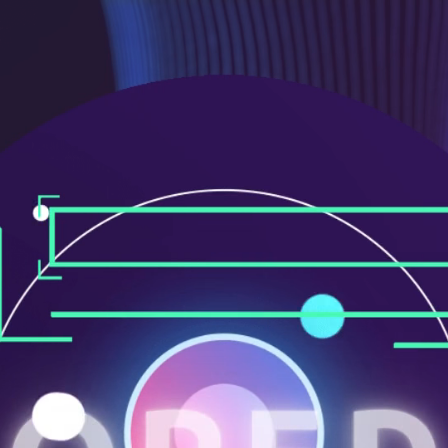
ニ
ュ
ー