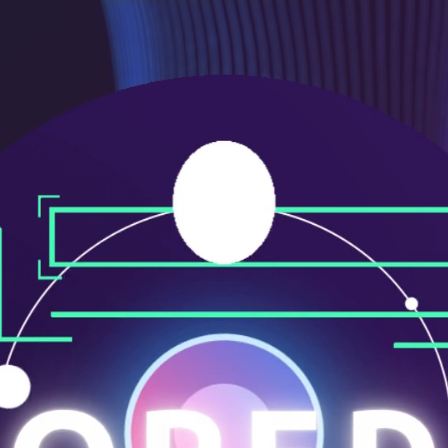
メ
ニ
ュ
ー