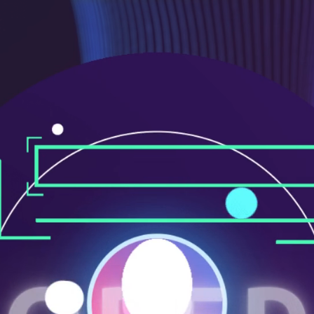
ニ
ュ
ー