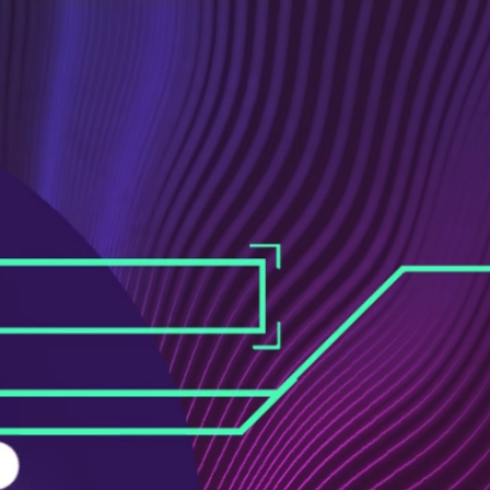
ス
ュ
ブ
ー
ッ
ブ
ク