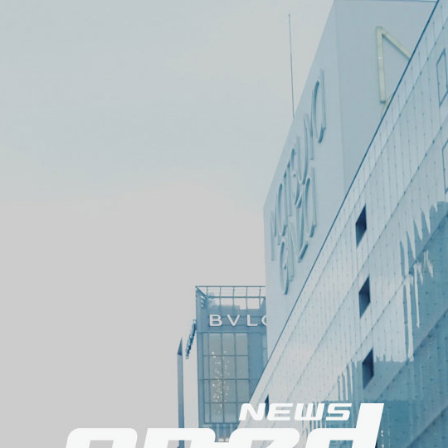
ニ
ュ
ー