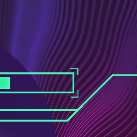
ス
ュ
ブ
ー
ッ
ブ
ク