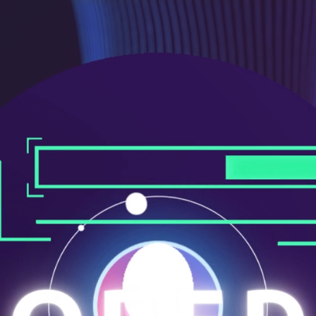
メ
ニ
ュ
ー