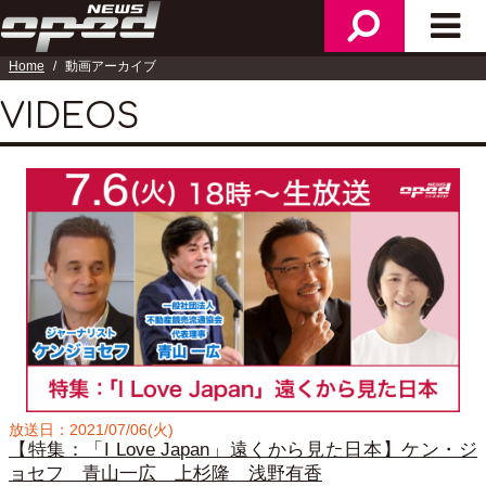
メ
検
メ
ニ
索
イ
Home
動画アーカイブ
ュ
ン
ー
メ
VIDEOS
ニ
ュ
ー
放送日：2021/07/06(火)
【特集：「I Love Japan」遠くから見た日本】ケン・ジ
ョセフ 青山一広 上杉隆 浅野有香