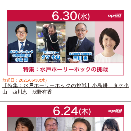
放送日：2021/06/30(水)
【特集：水戸ホーリーホックの挑戦】小島耕 タケ小
山 西川恵 浅野有香