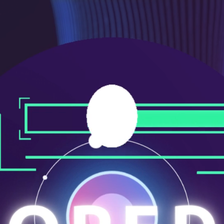
メ
ニ
ュ
ー