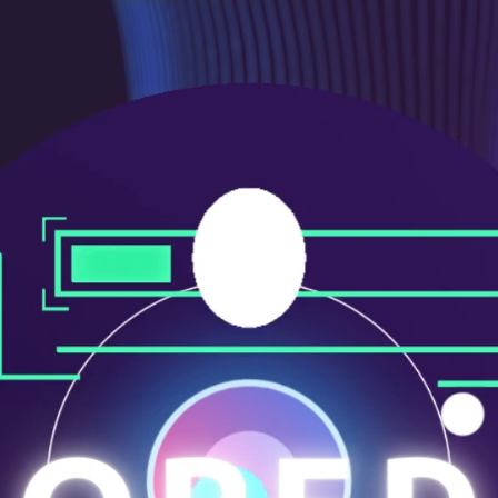
メ
ニ
ュ
ー