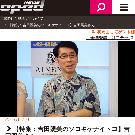
検
メ
ニ
索
イ
ュ
Home
動画アーカイブ
ン
ー
【特集：吉田照美のソコキケナイトコ】吉田照美さん
メ
初めましてゲスト様
ニ
「会員登録」はコチラ
ュ
ー
2017/11/10
【特集：吉田照美のソコキケナイトコ】吉