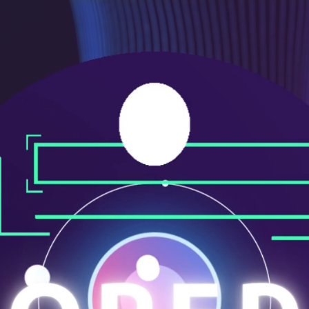
メ
ニ
ュ
ー