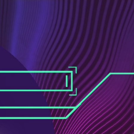
ス
ュ
ブ
ー
ッ
ブ
ク