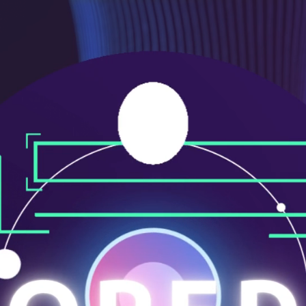
メ
ニ
ュ
ー