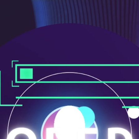
メ
ニ
ュ
ー