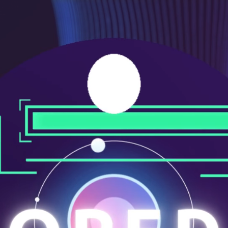
メ
ニ
ュ
ー