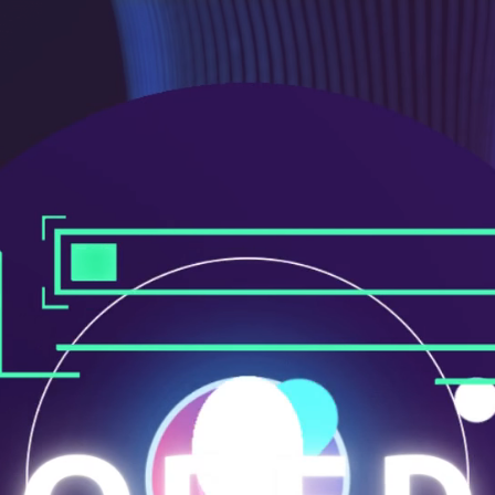
メ
ニ
ュ
ー