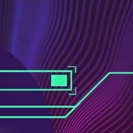
ス
ュ
ブ
ー
ッ
ブ
ク