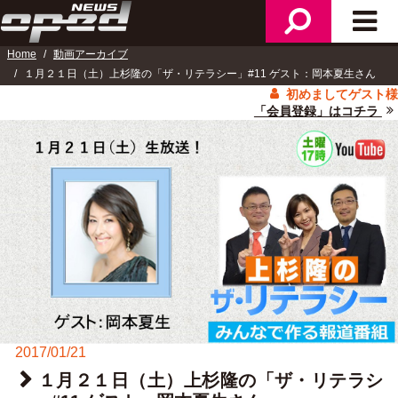
検
メ
ニ
索
イ
ュ
Home
動画アーカイブ
ン
ー
１月２１日（土）上杉隆の「ザ・リテラシー」#11 ゲスト：岡本夏生さん
メ
初めましてゲスト様
ニ
「会員登録」はコチラ
ュ
ー
2017/01/21
１月２１日（土）上杉隆の「ザ・リテラシ