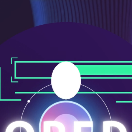
メ
ニ
ュ
ー