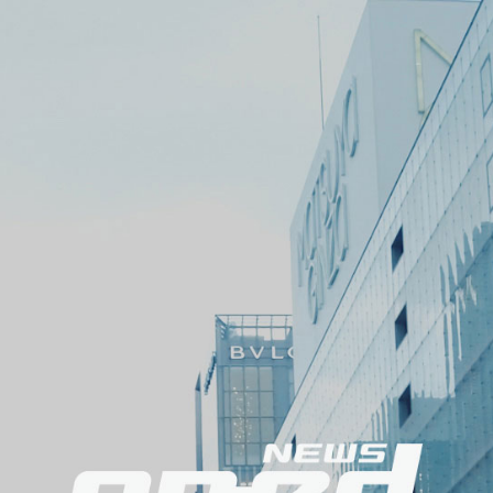
メ
ニ
ュ
ー