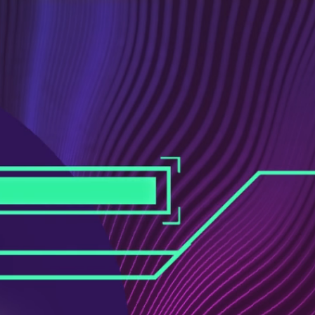
ス
ュ
ブ
ー
ッ
ブ
ク