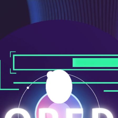
メ
ニ
ュ
ー