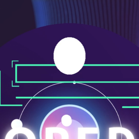
メ
ニ
ュ
ー