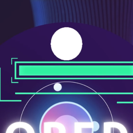
メ
ニ
ュ
ー