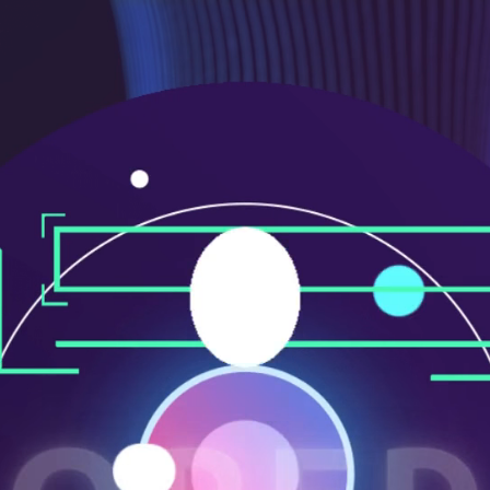
メ
ニ
ュ
ー