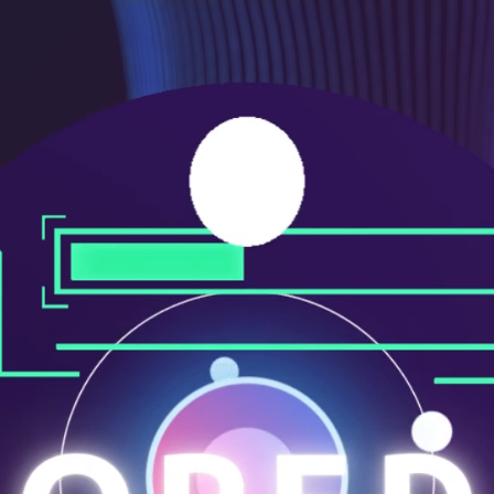
メ
ニ
ュ
ー