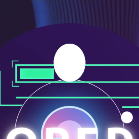
メ
ニ
ュ
ー