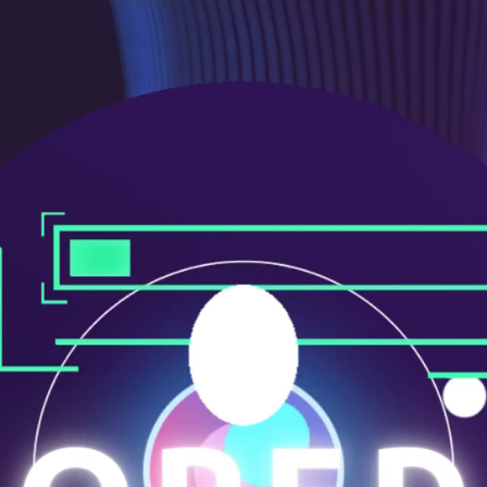
メ
ニ
ュ
ー