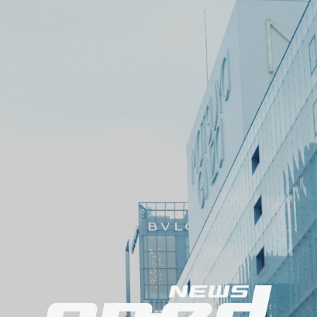
ニ
ュ
ー