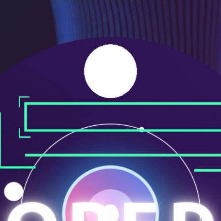
ニ
ュ
ー