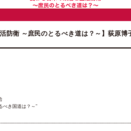
活防衛 ～庶民のとるべき道は？～】荻原博子
給
るべき国道は？～"