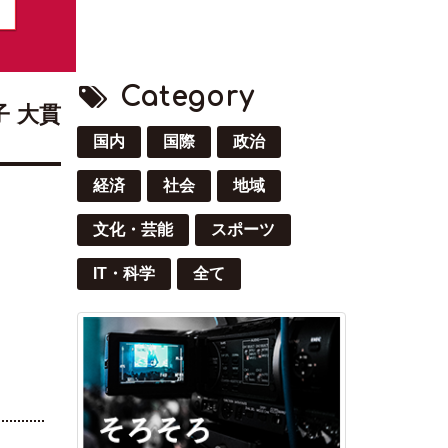
Category
 大貫
国内
国際
政治
経済
社会
地域
文化・芸能
スポーツ
IT・科学
全て