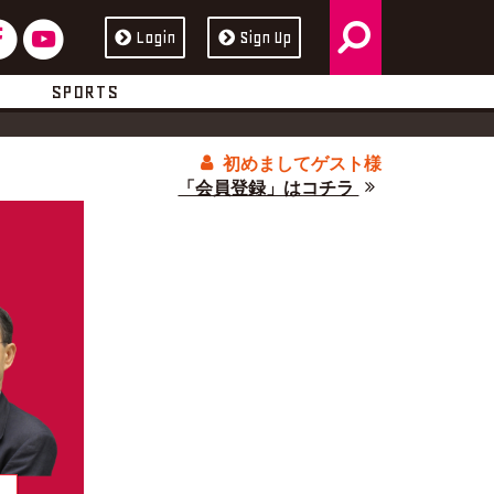
検
フ
ユ
Login
Sign Up
ス
ュ
索
ェ
ー
ブ
ー
SPORTS
イ
チ
ッ
ブ
初めましてゲスト様
ス
ュ
ク
「会員登録」はコチラ
ブ
ー
ッ
ブ
ク