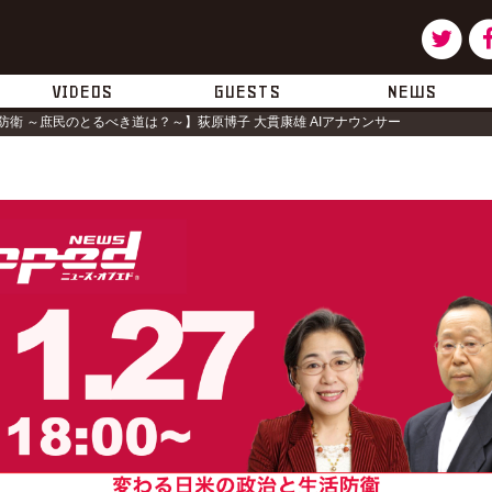
ツ
タ
イ
ー
VIDEOS
GUESTS
NEWS
衛 ～庶民のとるべき道は？～】荻原博子 大貫康雄 AIアナウンサー
ッ
タ
ー