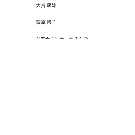
大貫 康雄
荻原 博子
AIアナウンサー® みなみ
人気のLIVE