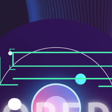
ニ
ュ
ー