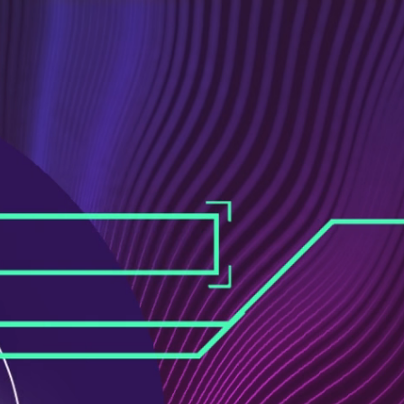
ス
ュ
ブ
ー
ッ
ブ
ク