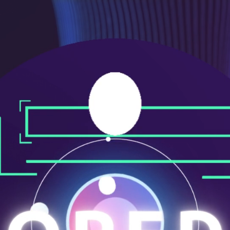
ニ
ュ
ー