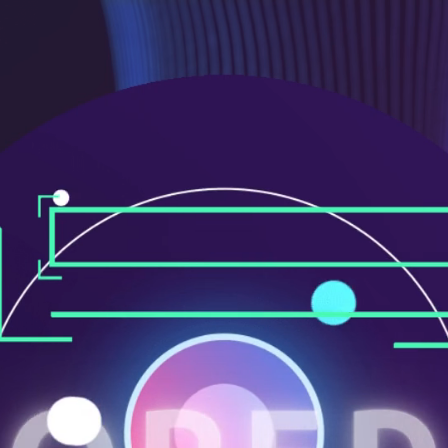
ニ
ュ
ー