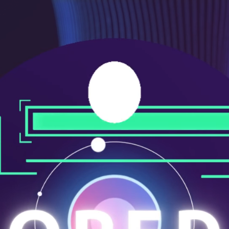
ニ
ュ
ー