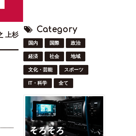
Category
 上杉
国内
国際
政治
経済
社会
地域
文化・芸能
スポーツ
IT・科学
全て