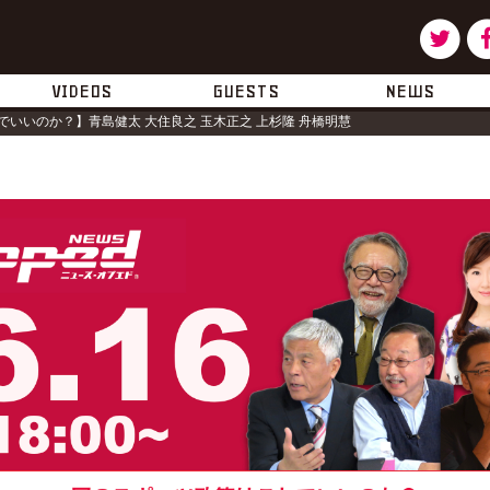
ツ
タ
イ
ー
VIDEOS
GUESTS
NEWS
いいのか？】青島健太 大住良之 玉木正之 上杉隆 舟橋明慧
ッ
タ
ー