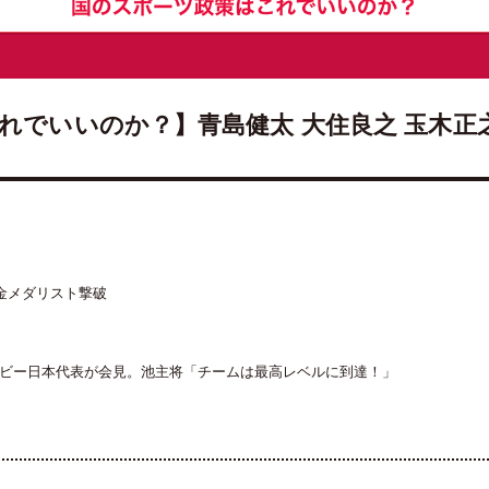
れでいいのか？】青島健太 大住良之 玉木正之
金メダリスト撃破
グビー日本代表が会見。池主将「チームは最高レベルに到達！」