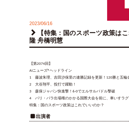
2023/06/16
【特集：国のスポーツ政策はこ
隆 舟橋明慧
【第2074回】
AIニューズ®ヘッドライン
1 藤波朱理、吉田沙保里の連勝記録を更新！120勝と五輪
2 大谷翔平、投打で躍動！
3 森保ジャパン快進撃！6-0でエルサルバドル撃破
4 パリ・パラ出場権のかかる国際大会を前に、車いすラ
特集：国のスポーツ政策はこれでいいのか？
出演者