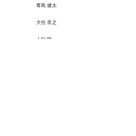
青島 健太
大住 良之
上杉 隆
玉木 正之
舟橋 明慧
人気のLIVE