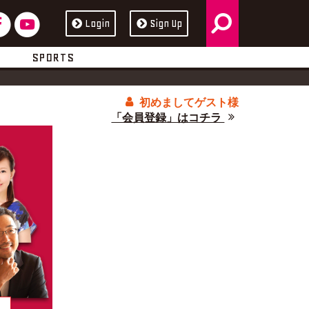
検
フ
ユ
Login
Sign Up
ス
ュ
索
ェ
ー
ブ
ー
SPORTS
イ
チ
ッ
ブ
初めましてゲスト様
ス
ュ
ク
「会員登録」はコチラ
ブ
ー
ッ
ブ
ク