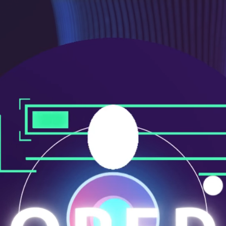
ニ
ュ
ー