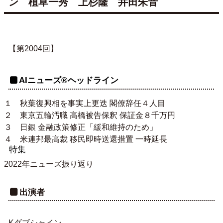
ン 植草一秀 上杉隆 井田朱音
【第2004回】
AIニューズ®ヘッドライン
１ 秋葉復興相を事実上更迭 閣僚辞任４人目
２ 東京五輪汚職 高橋被告保釈 保証金８千万円
３ 日銀 金融政策修正「緩和維持のため」
４ 米連邦最高裁 移民即時送還措置 一時延長
特集
2022年ニューズ振り返り
出演者
Kダブシャイン