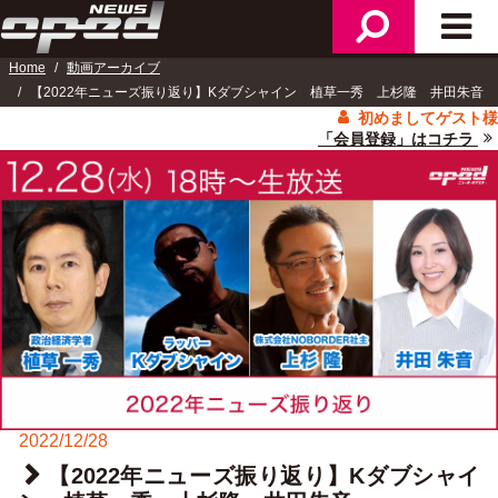
検
メ
ニ
索
イ
ュ
Home
動画アーカイブ
ン
ー
【2022年ニューズ振り返り】Kダブシャイン 植草一秀 上杉隆 井田朱音
メ
初めましてゲスト様
ニ
「会員登録」はコチラ
ュ
ー
2022/12/28
【2022年ニューズ振り返り】Kダブシャイ