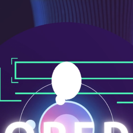
ニ
ュ
ー