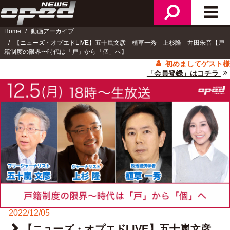
ニ
検
メ
ュ
索
イ
ー
Home
動画アーカイブ
ン
【ニューズ・オプエドLIVE】五十嵐文彦 植草一秀 上杉隆 井田朱音【戸
メ
籍制度の限界〜時代は「戸」から「個」へ】
ニ
初めましてゲスト様
ュ
「会員登録」はコチラ
ー
2022/12/05
【ニューズ・オプエドLIVE】五十嵐文彦