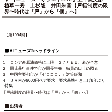
植草一秀 上杉隆 井田朱音【戸籍制度の限
界〜時代は「戸」から「個」へ】
【第1994回】
AIニューズ®ヘッドライン
１ ロシア産原油価格に上限 Ｇ７とＥＵ、豪が合意
２ 園児暴行事件で市が園長告発 職員の口止め図る
３ 中国主要都市が「ゼロコロナ」対策緩和
４ ＪＡＭが9000円ベア要求 要求基準引き上げ8年ぶり
特集
【戸籍制度の限界〜時代は「戸」から「個」へ】
出演者