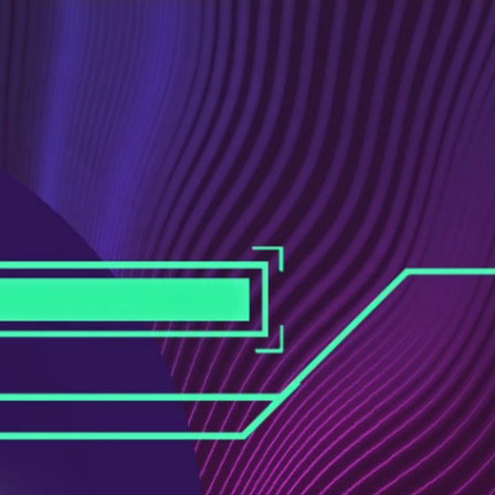
ス
ュ
ブ
ー
ッ
ブ
ク