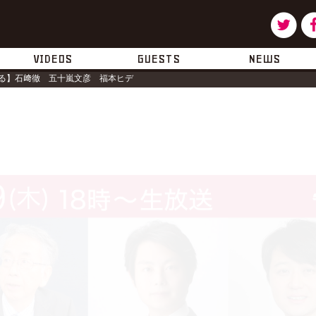
ツ
タ
イ
ー
VIDEOS
GUESTS
NEWS
る】石﨑徹 五十嵐文彦 福本ヒデ
ッ
タ
ー