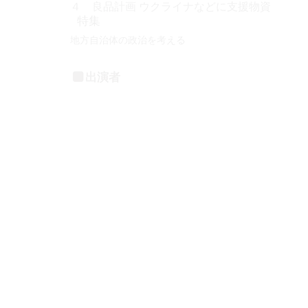
出演者
福本 ヒデ
五十嵐 文彦
石﨑 徹
人気のLIVE