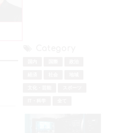
Category
国内
国際
政治
経済
社会
地域
文化・芸能
スポーツ
IT・科学
全て