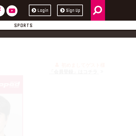
検
フ
ユ
Login
Sign Up
ス
ュ
索
ェ
ー
ブ
ー
SPORTS
イ
チ
ッ
ブ
初めましてゲスト様
ス
ュ
ク
「会員登録」はコチラ
ブ
ー
ッ
ブ
ク