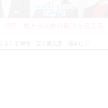
える】石﨑徹 五十嵐文彦 福本ヒデ