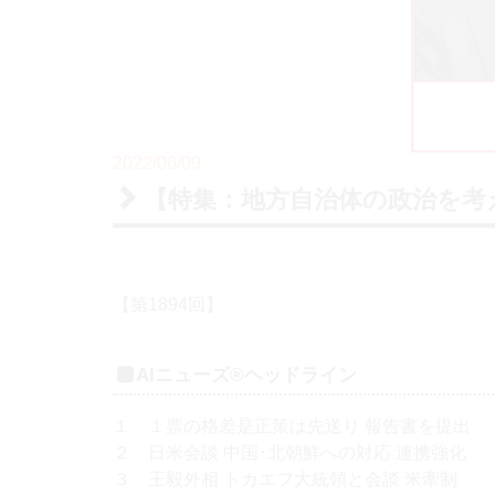
2022/06/09
【特集：地方自治体の政治を考
【第1894回】
AIニューズ®ヘッドライン
１
１票の格差是正策は先送り 報告書を提出
２
日米会談 中国･北朝鮮への対応 連携強化
３
王毅外相 トカエフ大統領と会談 米牽制
４
良品計画 ウクライナなどに支援物資
特集
地方自治体の政治を考える