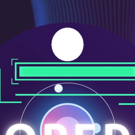
ニ
ュ
ー