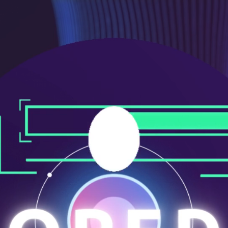
ニ
ュ
ー