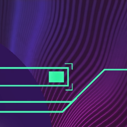
ス
ュ
ブ
ー
ッ
ブ
ク