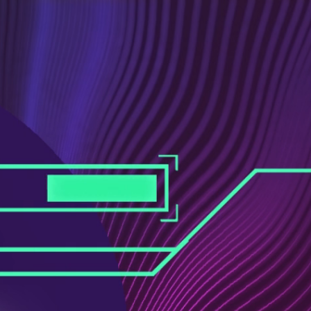
ス
ュ
ブ
ー
ッ
ブ
ク